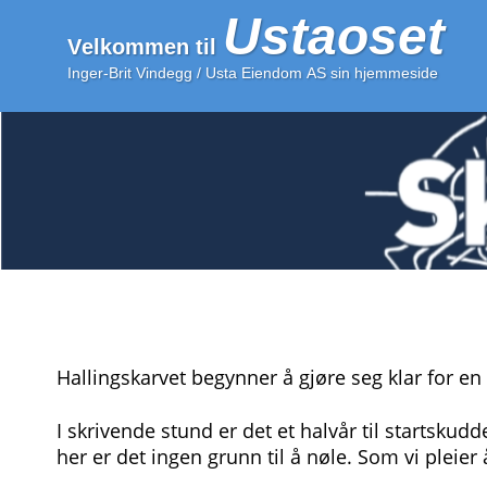
Ustaoset
Velkommen til 
Inger-Brit Vindegg / Usta Eiendom AS sin hjemmeside
Hallingskarvet begynner å gjøre seg klar for en ny
I skrivende stund er det et halvår til startskud
her er det ingen grunn til å nøle. Som vi pleier